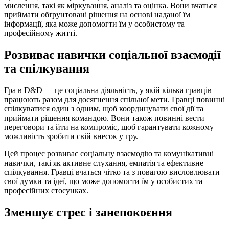
мислення, такі як міркування, аналіз та оцінка. Вони вчаться
приймати обґрунтовані рішення на основі наданої їм
інформації, яка може допомогти їм у особистому та
професійному житті.
Розвиває навички соціальної взаємодії
та спілкування
Гра в D&D — це соціальна діяльність, у якій кілька гравців
працюють разом для досягнення спільної мети. Гравці повинні
спілкуватися один з одним, щоб координувати свої дії та
приймати рішення командою. Вони також повинні вести
переговори та йти на компроміс, щоб гарантувати кожному
можливість зробити свій внесок у гру.
Цей процес розвиває соціальну взаємодію та комунікативні
навички, такі як активне слухання, емпатія та ефективне
спілкування. Гравці вчаться чітко та з повагою висловлювати
свої думки та ідеї, що може допомогти їм у особистих та
професійних стосунках.
Зменшує стрес і занепокоєння