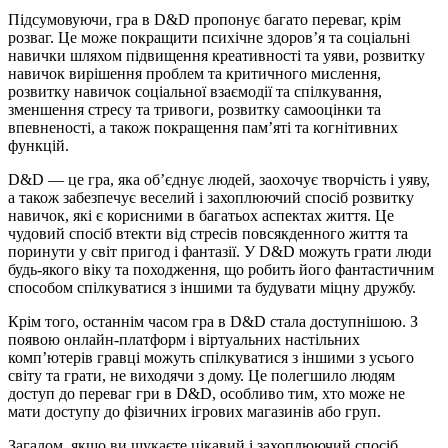
Підсумовуючи, гра в D&D пропонує багато переваг, крім
розваг. Це може покращити психічне здоров’я та соціальні
навички шляхом підвищення креативності та уяви, розвитку
навичок вирішення проблем та критичного мислення,
розвитку навичок соціальної взаємодії та спілкування,
зменшення стресу та тривоги, розвитку самооцінки та
впевненості, а також покращення пам’яті та когнітивних
функцій.
D&D — це гра, яка об’єднує людей, заохочує творчість і уяву,
а також забезпечує веселий і захоплюючий спосіб розвитку
навичок, які є корисними в багатьох аспектах життя. Це
чудовий спосіб втекти від стресів повсякденного життя та
поринути у світ пригод і фантазії. У D&D можуть грати люди
будь-якого віку та походження, що робить його фантастичним
способом спілкуватися з іншими та будувати міцну дружбу.
Крім того, останнім часом гра в D&D стала доступнішою. З
появою онлайн-платформ і віртуальних настільних
комп’ютерів гравці можуть спілкуватися з іншими з усього
світу та грати, не виходячи з дому. Це полегшило людям
доступ до переваг гри в D&D, особливо тим, хто може не
мати доступу до фізичних ігрових магазинів або груп.
Загалом, якщо ви шукаєте цікавий і захоплюючий спосіб