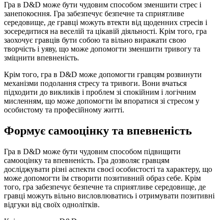
Гра в D&D може бути чудовим способом зменшити стрес і
занепокоєння. Гра забезпечує безпечне та сприятливе
середовище, де гравці можуть втекти від щоденних стресів і
зосередитися на веселій та цікавій діяльності. Крім того, гра
заохочує гравців бути собою та вільно виражати свою
творчість і уяву, що може допомогти зменшити тривогу та
зміцнити впевненість.
Крім того, гра в D&D може допомогти гравцям розвинути
механізми подолання стресу та тривоги. Вони вчаться
підходити до викликів і проблем зі спокійним і логічним
мисленням, що може допомогти їм впоратися зі стресом у
особистому та професійному житті.
Формує самооцінку та впевненість
Гра в D&D може бути чудовим способом підвищити
самооцінку та впевненість. Гра дозволяє гравцям
досліджувати різні аспекти своєї особистості та характеру, що
може допомогти їм створити позитивний образ себе. Крім
того, гра забезпечує безпечне та сприятливе середовище, де
гравці можуть вільно висловлюватись і отримувати позитивні
відгуки від своїх однолітків.