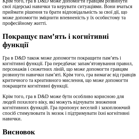
Крім того, гра в D&D може допомогти гравцям розвинути
свої лідерські навички та керувати ситуаціями. Вони вчаться
приймати рішення та брати відповідальність за свої дії, що
може допомогти зміцнити впевненість у їх особистому та
професійному житті.
Покращує пам’ять і когнітивні
функції
Гра в D&D також може допомогти покращити пам’ять і
когнітивні функції. Гра передбачає запам’ятовування правил,
персонажів і сюжетних ліній, що може допомогти гравцям
розвинути навички пам’яті. Крім того, гра вимагає від гравців
критичного та креативного мислення, що може допомогти
покращити когнітивні функції.
Крім того, гра в D&D може бути особливо корисною для
людей похилого віку, які можуть відчувати зниження
когнітивних функцій. Гра пропонує веселий і захоплюючий
спосіб стимулювати їх мозок і підтримувати їхні когнітивні
навички.
Висновок