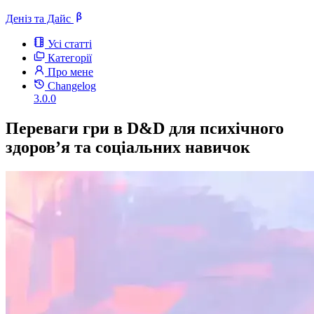
Деніз та Дайс
Усі статті
Категорії
Про мене
Changelog
3.0.0
Переваги гри в D&D для психічного
здоров’я та соціальних навичок