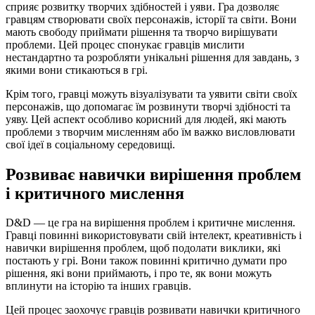
сприяє розвитку творчих здібностей і уяви. Гра дозволяє
гравцям створювати своїх персонажів, історії та світи. Вони
мають свободу приймати рішення та творчо вирішувати
проблеми. Цей процес спонукає гравців мислити
нестандартно та розробляти унікальні рішення для завдань, з
якими вони стикаються в грі.
Крім того, гравці можуть візуалізувати та уявити світи своїх
персонажів, що допомагає їм розвинути творчі здібності та
уяву. Цей аспект особливо корисний для людей, які мають
проблеми з творчим мисленням або їм важко висловлювати
свої ідеї в соціальному середовищі.
Розвиває навички вирішення проблем
і критичного мислення
D&D — це гра на вирішення проблем і критичне мислення.
Гравці повинні використовувати свій інтелект, креативність і
навички вирішення проблем, щоб подолати виклики, які
постають у грі. Вони також повинні критично думати про
рішення, які вони приймають, і про те, як вони можуть
вплинути на історію та інших гравців.
Цей процес заохочує гравців розвивати навички критичного